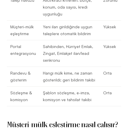
Talep havuzu
Alıcı/kiracı kriterleri: bütçe,
Zorunlu
konum, oda sayısı, kredi
uygunluğu
Müşteri-mülk
Yeni ilan girildiğinde uygun
Yüksek
eşleştirme
taleplere otomatik bildirim
Portal
Sahibinden, Hürriyet Emlak,
Yüksek
entegrasyonu
Zingat, Emlakjet ilan/lead
senkronu
Randevu &
Hangi mülk kime, ne zaman
Orta
gösterim
gösterildi; geri bildirim takibi
Sözleşme &
Şablon sözleşme, e-imza,
Orta
komisyon
komisyon ve tahsilat takibi
Müşteri-mülk eşleştirme nasıl çalışır?