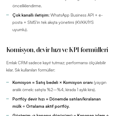
önceliklendirme.
Çok kanallı iletişim:
WhatsApp Business API + e-
posta + SMS'in tek akışta yönetimi (KVKK/İYS
uyumlu).
Komisyon, devir hızı ve KPI formülleri
Emlak CRM sadece kayıt tutmaz; performansı ölçülebilir
kılar. Sık kullanılan formüller:
Komisyon = Satış bedeli × Komisyon oranı
(yaygın
aralık örnek: satışta %2–%4, kirada 1 aylık kira).
Portföy devir hızı = Dönemde satılan/kiralanan
mülk ÷ Ortalama aktif portföy.
Gösterim → kapanış dönüşümü = Kapanan işlem ÷