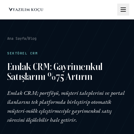
Çözümler
→
Ana Sayfa
/
Blog
Neden
SEKTÖREL CRM
Özel
→
Geliştirme
Emlak CRM: Gayrimenkul
Satışlarını %75 Artırın
İçgörüler
→
Emlak CRM; portföyü, müşteri taleplerini ve portal
ilanlarını tek platformda birleştirip otomatik
İletişim
müşteri-mülk eşleştirmesiyle gayrimenkul satış
sürecini ölçülebilir hale getirir.
alep
→
luştur