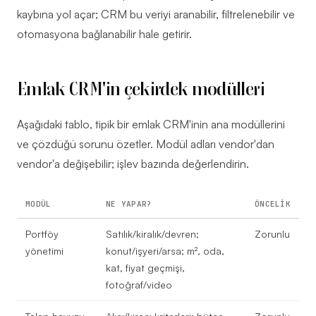
kaybına yol açar; CRM bu veriyi aranabilir, filtrelenebilir ve
otomasyona bağlanabilir hale getirir.
Emlak CRM'in çekirdek modülleri
Aşağıdaki tablo, tipik bir emlak CRM'inin ana modüllerini
ve çözdüğü sorunu özetler. Modül adları vendor'dan
vendor'a değişebilir; işlev bazında değerlendirin.
MODÜL
NE YAPAR?
ÖNCELIK
Portföy
Satılık/kiralık/devren;
Zorunlu
yönetimi
konut/işyeri/arsa; m², oda,
kat, fiyat geçmişi,
fotoğraf/video