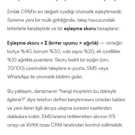
Emlak CRM'in en değerli özelliği otomatik eşleştirmedir.
Sisteme yeni bir mülk girildiğinde, talep havuzundaki
kriterlerle karşılaştırılır ve bir
eşleşme skoru
hesaplanır:
Eşleşme skoru = Σ (kriter uyumu × ağırlık)
— örneğin
bütçe %40, konum %30, oda sayısı %20, ek özellikler
%10 ağırlıkla puanlanır. Skoru belirli bir eşiğin (örn.
70/100) üzerindeki taleplere e-posta, SMS veya
WhatsApp ile otomatik bildirim gider.
Bu yaklaşım, danışmanın "hangi müşterim bu daireyle
ilgilenir?" diye telefon defteri karıştırmasını ortadan kaldırır
ve yeni ilanın ilgili alıcıya ulaşma süresini saatlerden
dakikalara indirir. SMS/arama tetiklenirken alıcının İYS
onayı ve KVKK rızası CRM tarafından kontrol edilmelidir.