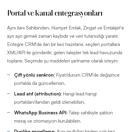
Portal ve kanal entegrasyonları
Aynı ilanı Sahibinden, Hürriyet Emlak, Zingat ve Emlakjet'e
ayrı ayrı girmek zaman kaybıdır ve veri tutarsızlığı yaratır.
Entegre CRM'de ilan bir kez hazırlanır, seçilen portallara
XML/API ile gönderilir; gelen talepler tek lead havuzunda
toplanır. Seçimde şu maddeleri şartname olarak isteyin:
Çift yönlü senkron:
Fiyat/durum CRM'de değişince
portalda da güncellensin.
Lead atıf (attribution):
Hangi lead hangi
portaldan/ilandan geldi izlenebilsin.
WhatsApp Business API:
Talep sahibiyle şablon
mesaj ve otomasyon kurulabilsin.
Duplike engelleme:
Aynı mülk/kişi birden çok kez