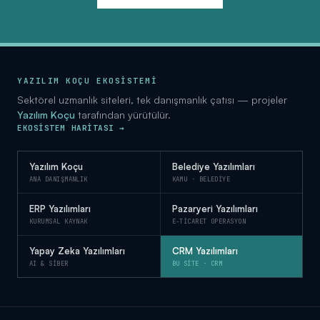
YAZILIM KOÇU EKOSİSTEMİ
Sektörel uzmanlık siteleri, tek danışmanlık çatısı — projeler
Yazılım Koçu
tarafından yürütülür.
EKOSISTEM HARITASI →
Yazılım Koçu
Belediye Yazılımları
ANA DANIŞMANLIK
KAMU · BELEDIYE
ERP Yazılımları
Pazaryeri Yazılımları
KURUMSAL KAYNAK
E-TICARET OPERASYON
Yapay Zeka Yazılımları
CRM Yazılımları
AI & SIBER
BU SITE · CRM