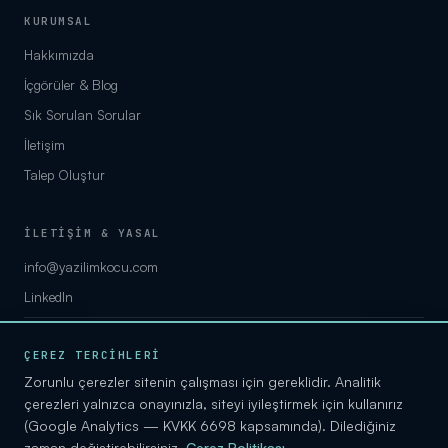
KURUMSAL
Hakkımızda
İçgörüler & Blog
Sık Sorulan Sorular
İletişim
Talep Oluştur
İLETİŞİM & YASAL
info@yazilimkocu.com
LinkedIn
KVKK Aydınlatma
ÇEREZ TERCİHLERİ
Gizlilik
Zorunlu çerezler sitenin çalışması için gereklidir. Analitik
Çerez Politikası
çerezleri yalnızca onayınızla, siteyi iyileştirmek için kullanırız
(Google Analytics — KVKK 6698 kapsamında). Dilediğiniz
Kullanım Şartları
zaman değiştirebilirsiniz.
Çerez Politikası