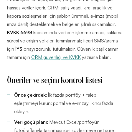
hassas veriler içerir. CRM; satış vaadi, kira, aracılık ve
kapora sözleşmeleri için şablon üretmeli, e-imza (mobil
imza dâhil) desteklemeli ve belgeleri şifreli saklamalıdır.
KVKK 6698
kapsamında verilerin işlenme amacı, saklama
süresi ve erişim yetkileri tanımlanmalı; ticari SMS/arama
için
İYS
onayı zorunlu tutulmalıdır. Güvenlik başlıklarının
tamamı için
CRM güvenliği ve KVKK
yazısına bakın.
Öneriler ve seçim kontrol listesi
Önce çekirdek:
İlk fazda portföy + talep +
eşleştirmeyi kurun; portal ve e-imzayı ikinci fazda
ekleyin.
Veri göçü planı:
Mevcut Excel/portföyün
fotoğraflarıyla taşınması için sözleşmeye net süre