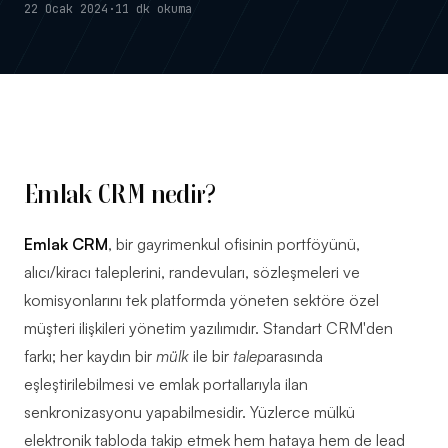
22 Ocak 2024
·
11 dk
okuma
CRM
2026
YAZILIMLARI
· BY
YAZILIM
KOÇU
Emlak CRM nedir?
Emlak CRM
, bir gayrimenkul ofisinin portföyünü,
alıcı/kiracı taleplerini, randevuları, sözleşmeleri ve
komisyonlarını tek platformda yöneten sektöre özel
müşteri ilişkileri yönetim yazılımıdır. Standart CRM'den
farkı; her kaydın bir
mülk
ile bir
talep
arasında
eşleştirilebilmesi ve emlak portallarıyla ilan
senkronizasyonu yapabilmesidir. Yüzlerce mülkü
elektronik tabloda takip etmek hem hataya hem de lead