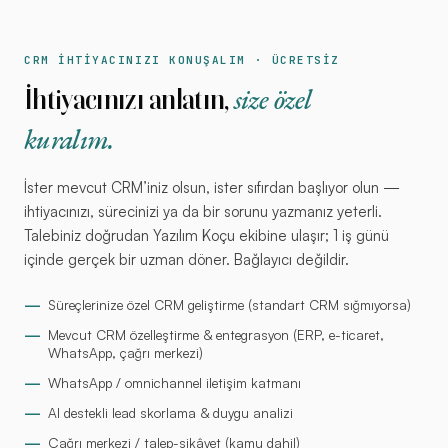
CRM İHTİYACINIZI KONUŞALIM · ÜCRETSİZ
size özel
İhtiyacınızı anlatın,
kuralım.
İster mevcut CRM’iniz olsun, ister sıfırdan başlıyor olun —
ihtiyacınızı, sürecinizi ya da bir sorunu yazmanız yeterli.
Talebiniz doğrudan Yazılım Koçu ekibine ulaşır; 1 iş günü
içinde gerçek bir uzman döner. Bağlayıcı değildir.
—
Süreçlerinize özel CRM geliştirme (standart CRM sığmıyorsa)
—
Mevcut CRM özelleştirme & entegrasyon (ERP, e-ticaret,
WhatsApp, çağrı merkezi)
—
WhatsApp / omnichannel iletişim katmanı
—
AI destekli lead skorlama & duygu analizi
—
Çağrı merkezi / talep-şikâyet (kamu dahil)