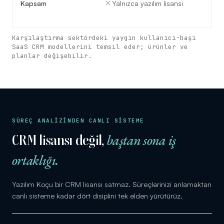
Kapsam
Yalnızca yazılım lisansı
Karşılaştırma sektördeki yaygın kullanıcı-başı
SaaS CRM modellerini temsil eder; ürünler ve
planlar değişebilir.
SÜREÇ ANALİZİNDEN CANLI SİSTEME
baştan sona iş
CRM lisansı değil,
ortaklığı.
Yazılım Koçu bir CRM lisansı satmaz. Süreçlerinizi anlamaktan
canlı sisteme kadar dört disiplini tek elden yürütürüz.