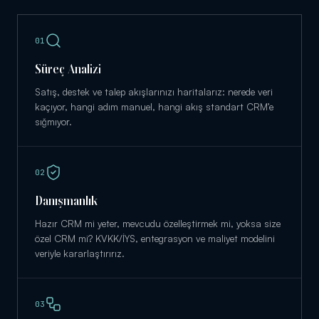
0
1
Süreç Analizi
Satış, destek ve talep akışlarınızı haritalarız: nerede veri
kaçıyor, hangi adım manuel, hangi akış standart CRM’e
sığmıyor.
0
2
Danışmanlık
Hazır CRM mi yeter, mevcudu özelleştirmek mi, yoksa size
özel CRM mi? KVKK/İYS, entegrasyon ve maliyet modelini
veriyle kararlaştırırız.
0
3