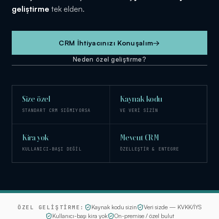
geliştirme
tek elden.
CRM
2026
CRM İhtiyacınızı Konuşalım
→
YAZILIMLARI
· BY
Neden özel geliştirme?
YAZILIM
KOÇU
Size özel
Kaynak kodu
STANDART CRM SIĞMIYORSA
VE VERİ SİZİN
Kira yok
Mevcut CRM
KULLANICI-BAŞI DEĞİL
ÖZELLEŞTİR & ENTEGRE
Kaynak kodu sizin
Veri sizde — KVKK/İYS
ÖZEL GELİŞTİRME:
Kullanıcı-başı kira yok
On-premise / özel bulut