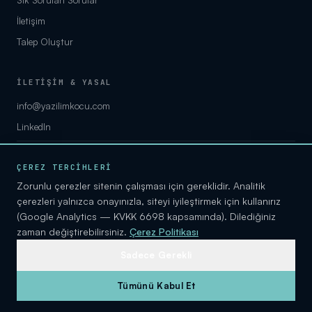
İletişim
Talep Oluştur
İLETİŞİM & YASAL
info@yazilimkocu.com
LinkedIn
KVKK Aydınlatma
ÇEREZ TERCİHLERİ
Gizlilik
Zorunlu çerezler sitenin çalışması için gereklidir. Analitik
Çerez Politikası
çerezleri yalnızca onayınızla, siteyi iyileştirmek için kullanırız
(Google Analytics — KVKK 6698 kapsamında). Dilediğiniz
Kullanım Şartları
zaman değiştirebilirsiniz.
Çerez Politikası
Sadece Gerekli
Tümünü Kabul Et
© 2026 CRM YAZILIMLARI · BY YAZILIM KOÇU · İSTANBUL
YAZILIMKOCU.COM