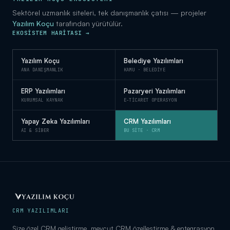
Sektörel uzmanlık siteleri, tek danışmanlık çatısı — projeler
Yazılım Koçu
tarafından yürütülür.
EKOSISTEM HARITASI →
Yazılım Koçu
Belediye Yazılımları
ANA DANIŞMANLIK
KAMU · BELEDIYE
ERP Yazılımları
Pazaryeri Yazılımları
KURUMSAL KAYNAK
E-TICARET OPERASYON
Yapay Zeka Yazılımları
CRM Yazılımları
AI & SIBER
BU SITE · CRM
CRM YAZILIMLARI
Size özel CRM geliştirme, mevcut CRM özelleştirme & entegrasyon