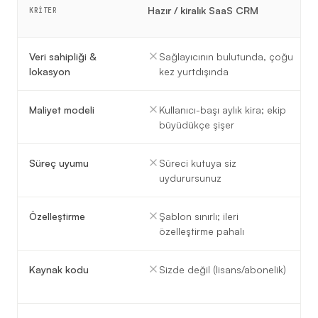
Hazır / kiralık SaaS CRM
KRITER
Veri sahipliği &
Sağlayıcının bulutunda, çoğu
lokasyon
kez yurtdışında
Maliyet modeli
Kullanıcı-başı aylık kira; ekip
büyüdükçe şişer
Süreç uyumu
Süreci kutuya siz
uydurursunuz
Özelleştirme
Şablon sınırlı; ileri
özelleştirme pahalı
Kaynak kodu
Sizde değil (lisans/abonelik)