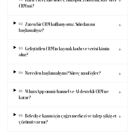
Hazır CRM (Salesforce, HubSpot, Zoho) mı, size özel
+
CRM mi?
02
Zaten bir CRM kullanıyoruz. Sıfırdan mı
+
başlamalıyız?
03
Geliştirilen CRM’in kaynak kodu ve verisi kimin
+
olur?
04
Nereden başlamalıyım? Süreç nasıl işler?
+
05
WhatsApp/omnichannel ve AI destekli CRM ne
+
katar?
06
Belediye/kamu için çağrı merkezi ve talep-şikâyet
+
çözümü var mı?