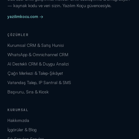
— kaynak kodu ve veri sizin. Yazılım Koçu güvencesiyle.
yazilimkocu.com →
ÇÖZÜMLER
Kurumsal CRM & Satış Hunisi
WhatsApp & Omnichannel CRM
AI Destekli CRM & Duygu Analizi
Çağrı Merkezi & Talep-Şikâyet
Vatandaş Talep, IP Santral & SMS
Başvuru, Sıra & Kiosk
KURUMSAL
Hakkımızda
İçgörüler & Blog
Sık Sorulan Sorular