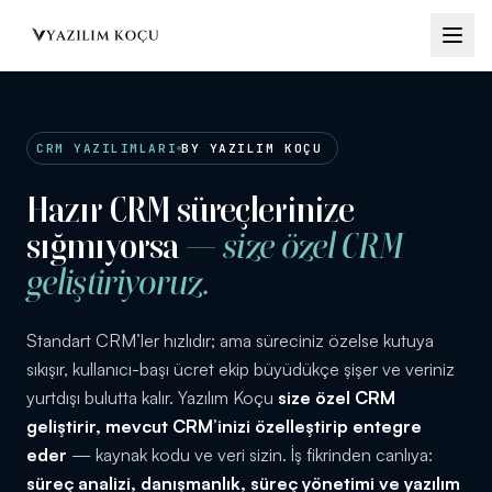
Çözümler
→
CRM YAZILIMLARI
BY YAZILIM KOÇU
Neden
Hazır CRM süreçlerinize
Özel
→
Geliştirme
sığmıyorsa —
size özel CRM
geliştiriyoruz.
İçgörüler
→
Standart CRM’ler hızlıdır; ama süreciniz özelse kutuya
sıkışır, kullanıcı-başı ücret ekip büyüdükçe şişer ve veriniz
yurtdışı bulutta kalır. Yazılım Koçu
size özel CRM
İletişim
geliştirir, mevcut CRM’inizi özelleştirip entegre
eder
— kaynak kodu ve veri sizin. İş fikrinden canlıya:
alep
→
süreç analizi, danışmanlık, süreç yönetimi ve yazılım
luştur